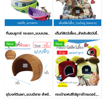
ที่นอนชูการ์ กระรอก_แบบเปลเรือ [ใบใหญ่] / คละสี.
เต็นท์สัตว์เลี้ยง_สำหรับสัตว์เลี้ยง (คละสี)
New
New
อุโมงค์ดินเผา_แบบมีลาย สำหรับสัตว์เลี้ยง [6นิ้ว]
กระเป๋าแฟนซีใส่ชูการ์ไกรเดอร์_รุ่นมิกกี้ [ผ้านิ่ม ซักได้] / คละสี