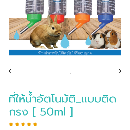
ที่ให้น้ำอัตโนมัติ_แบบติด
กรง [ 50ml ]