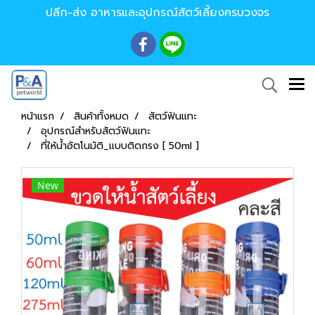
ปลีก-ส่ง อาหารและอุปกรณ์สัตว์เลี้ยงครบวงจร
หน้าแรก
สินค้าทั้งหมด
สัตว์ฟันแทะ
อุปกรณ์สำหรับสัตว์ฟันแทะ
ที่ให้น้ำอัตโนมัติ_แบบติดกรง [ 50ml ]
New