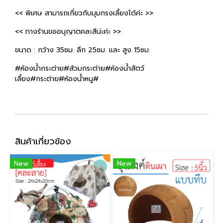
<< พิเศษ สามารถเกี่ยวกับมุมกรงเลี้ยงได้ค่ะ >>
<< ทางร้านขออนุญาตคละสีน่ะค่ะ >>
ขนาด : กว้าง 35ซม. ลึก 25ซม. และ สูง 15ซม.
#ห้องน้ำกระต่าย#ส้วมกระต่าย#ห้องน้ำสัตว์
เลี้ยง#กระต่าย#ห้องน้ำหนู#
สินค้าเกี่ยวข้อง
New
New