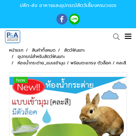
ปลีก-ส่ง อาหารและอุปกรณ์สัตว์เลี้ยงครบวงจร
หน้าแรก
สินค้าทั้งหมด
สัตว์ฟันแทะ
อุปกรณ์สำหรับสัตว์ฟันแทะ
ห้องน้ำกระต่าย_แบบเข้ามุม / พร้อมตะแกรง ตัวล็อค / คละสี.
New