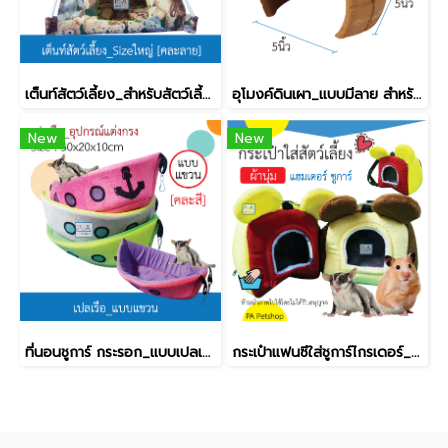
เต็นท์สัตว์เลี้ยง_สำหรับสัตว์เลี้ยง (คละสี)
อุโมงค์ดินเผา_แบบมีลาย สำหรับสัตว์เลี้ยง [6นิ้ว]
New
New
ที่นอนชูการ์ กระรอก_แบบเปลเรือ [ใบใหญ่] / คละสี.
กระเป๋าแฟนซีใส่ชูการ์ไกรเดอร์_รุ่นมิกกี้ [ผ้านิ่ม ซักได้] / คละสี