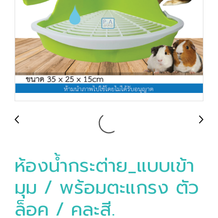
ห้องน้ำกระต่าย_แบบเข้า
มุม / พร้อมตะแกรง ตัว
ล็อค / คละสี.