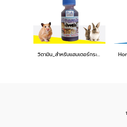
วิตามิน_สำหรับแฮมเตอร์กระต่าย [S]