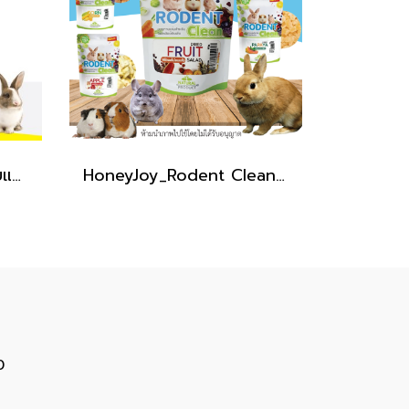
วิตามินลดท้องเสีย_สำหรับแฮมเตอร์กระต่าย [S]
HoneyJoy_Rodent Clean [4แบบ / ผลไม้อบแห้ง]
0