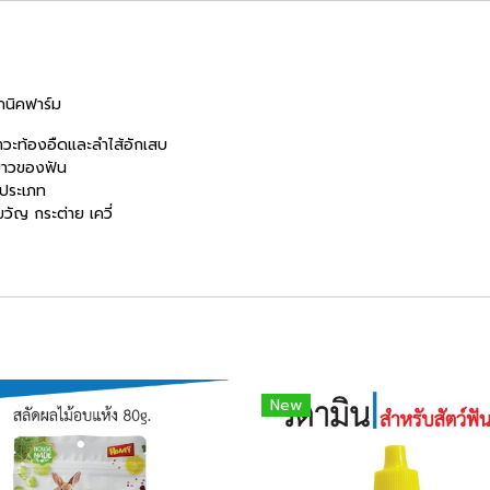
นิคฟาร์ม
ภาวะท้องอืดและลำไส้อักเสบ
มยาวของฟัน
กประเภท
วัญ กระต่าย เควี่
New