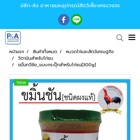
ปลีก-ส่ง อาหารและอุปกรณ์สัตว์เลี้ยงครบวงจร
หน้าแรก
สินค้าทั้งหมด
หมวดไก่และสัตว์เศรษฐกิจ
วิตามินสำหรับไก่ชน
ขมิ้นทวีชัย_แบบกระปุ๊กสำหรับไก่ชน[300g]
New