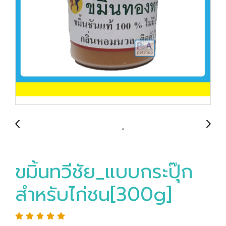
ขมิ้นทวีชัย_แบบกระปุ๊ก
สำหรับไก่ชน[300g]