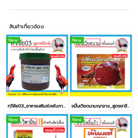
สินค้าเกี่ยวข้อง
New
New
ทวีชัย03_อาหารเสริมช่วยในการขับถ่าย / 500กรัม
ขมิ้นเวียดนามญาจาง_สูตรยาจีน [50g]
New
New