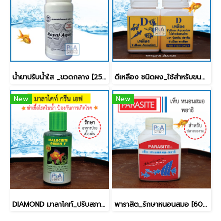
น้ำยาปรับน้ำใส _ขวดกลาง [250ml]
ดีเหลือง ชนิดผง_ใช้สำหรับขนย้ายปลา [50g]
New
New
DIAMOND มาลาไคท์_ปรับสภาพน้ำ ช่วยป้องกันการเกิดโรค [ 200ml]
พาราสิต_รักษาหนอนสมอ [60g]