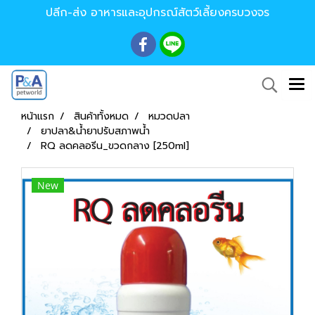
ปลีก-ส่ง อาหารและอุปกรณ์สัตว์เลี้ยงครบวงจร
หน้าแรก
สินค้าทั้งหมด
หมวดปลา
ยาปลา&น้ำยาปรับสภาพน้ำ
RQ ลดคลอรีน_ขวดกลาง [250ml]
New