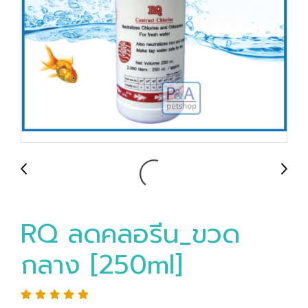
RQ ลดคลอรีน_ขวด
กลาง [250ml]