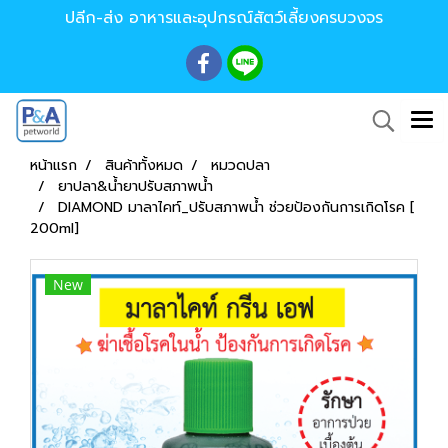
ปลีก-ส่ง อาหารและอุปกรณ์สัตว์เลี้ยงครบวงจร
หน้าแรก
สินค้าทั้งหมด
หมวดปลา
ยาปลา&น้ำยาปรับสภาพน้ำ
DIAMOND มาลาไคท์_ปรับสภาพน้ำ ช่วยป้องกันการเกิดโรค [
200ml]
New