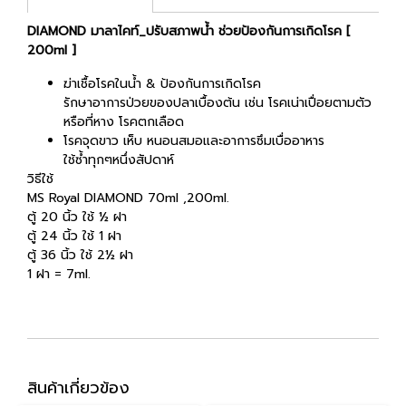
DIAMOND มาลาไคท์_ปรับสภาพน้ำ ช่วยป้องกันการเกิดโรค [
200ml ]
ฆ่าเชื้อโรคในน้ำ & ป้องกันการเกิดโรค
รักษาอาการป่วยของปลาเบื้องต้น เช่น โรคเน่าเปื่อยตามตัว
หรือที่หาง โรคตกเลือด
โรคจุดขาว เห็บ หนอนสมอและอาการซึมเบื่ออาหาร
ใช้ซ้ำทุกๆหนึ่งสัปดาห์
วิธีใช้
MS Royal DIAMOND 70ml ,200ml.
ตู้ 20 นิ้ว ใช้ ½ ฝา
ตู้ 24 นิ้ว ใช้ 1 ฝา
ตู้ 36 นิ้ว ใช้ 2½ ฝา
1 ฝา = 7ml.
สินค้าเกี่ยวข้อง