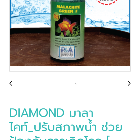
DIAMOND มาลา
ไคท์_ปรับสภาพน้ำ ช่วย