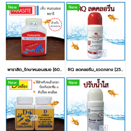
New
New
พาราสิต_รักษาหนอนสมอ [60g]
RQ ลดคลอรีน_ขวดกลาง [250ml]
New
New