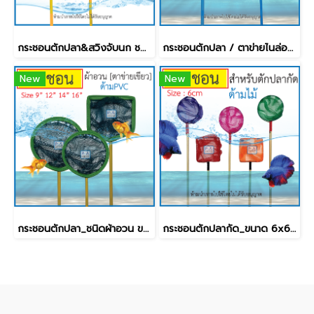
กระชอนตักปลา&สวิงจับนก ชนิดปลายแหลม [ขนาด10"]
กระชอนตักปลา / ตาข่ายไนล่อน_ด้ามPVC [ ขนาด13นิ้ว ]
New
New
กระชอนตักปลา_ชนิดผ้าอวน ขอบหนัง / ด้ามPVC [9นิ้ว]
กระชอนตักปลากัด_ขนาด 6x6 ซม.[กลม&เหลี่ยม]