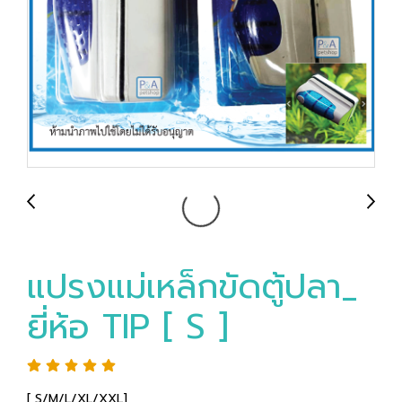
แปรงแม่เหล็กขัดตู้ปลา_
ยี่ห้อ TIP [ S ]
[ S/M/L/XL/XXL]