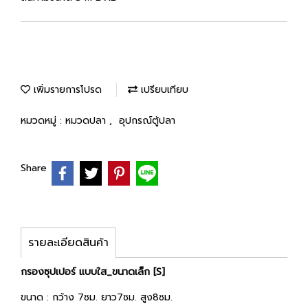
เพิ่มรายการโปรด
เปรียบเทียบ
หมวดหมู่ :
หมวดปลา
,
อุปกรณ์ตู้ปลา
Share
รายละเอียดสินค้า
กรองซุปเปอร์ แบบใส_ขนาดเล็ก [S]
ขนาด : กว้าง 7ซม. ยาว7ซม. สูง8ซม.