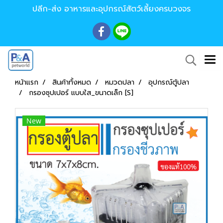
ปลีก-ส่ง อาหารและอุปกรณ์สัตว์เลี้ยงครบวงจร
หน้าแรก
สินค้าทั้งหมด
หมวดปลา
อุปกรณ์ตู้ปลา
กรองซุปเปอร์ แบบใส_ขนาดเล็ก [S]
New