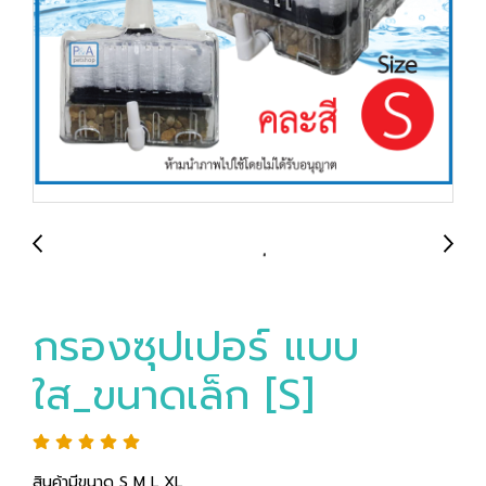
กรองซุปเปอร์ แบบ
ใส_ขนาดเล็ก [S]
สินค้ามีขนาด S M L XL