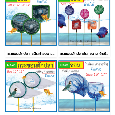
กระชอนตักปลา_ชนิดผ้าอวน ขอบหนัง / ด้ามPVC [9นิ้ว]
กระชอนตักปลากัด_ขนาด 6x6 ซม.[กลม&เหลี่ยม]
New
New