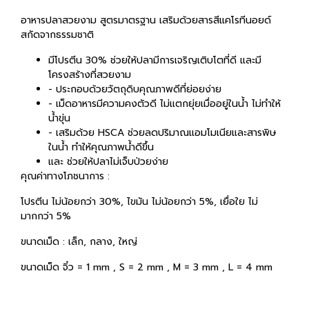
อาหารปลาสวยงาม สูตรมาตรฐาน เสริมด้วยสารสีแคโรทีนอยด์
สกัดจากธรรมชาติ
มีโปรตีน 30% ช่วยให้ปลามีการเจริญเติบโตที่ดี และมี
โครงสร้างที่สวยงาม
- ประกอบด้วยวัตถุดิบคุณภาพดีที่ย่อยง่าย
- เม็ดอาหารมีความคงตัวดี ไม่แตกยุ่ยเมื่ออยู่ในนํ้า ไม่ทําให้
นํ้าขุ่น
- เสริมด้วย HSCA ช่วยลดปริมาณแอมโมเนียและสารพิษ
ในนํ้า ทําให้คุณภาพนํ้าดีขึ้น
และ ช่วยให้ปลาไม่เจ็บป่วยง่าย
คุณค่าทางโภชนาการ :
โปรตีน ไม่น้อยกว่า 30%, ไขมัน ไม่น้อยกว่า 5%, เยื่อใย ไม่
มากกว่า 5%
ขนาดเม็ด : เล็ก, กลาง, ใหญ่
ขนาดเม็ด จิ๋ว = 1 mm , S = 2 mm , M = 3 mm , L = 4 mm