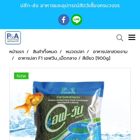
ปลีก-ส่ง อาหารและอุปกรณ์สัตว์เลี้ยงครบวงจร
หน้าแรก
สินค้าทั้งหมด
หมวดปลา
อาหารปลาสวยงาม
อาหารปลา F1 เอฟวัน_เม็ดกลาง / สีเขียว [900g]
New