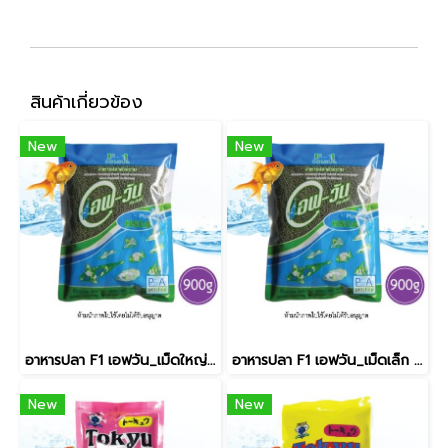
สินค้าเกี่ยวข้อง
New
New
อาหารปลา F1 เอฟวัน_เม็ดใหญ่ / สีเขียว [900g]
อาหารปลา F1 เอฟวัน_เม็ดเล็ก / สีเขียว [900g]
New
New