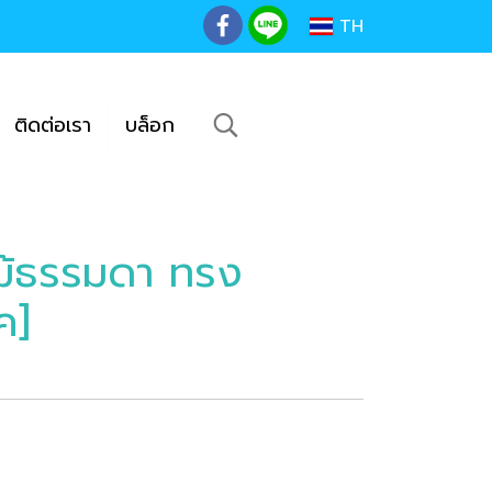
TH
ติดต่อเรา
บล็อก
ม้ธรรมดา ทรง
ค]