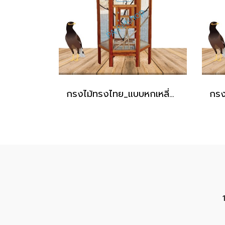
กรงไม้ทรงไทย_แบบหกเหลี่ยม [ไม้สัก]