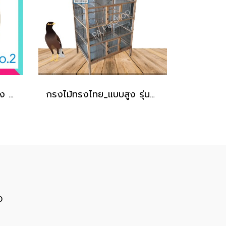
กรงนกเขาใหญ่_ทรงกลอง รุ่นหัวลวด
กรงไม้ทรงไทย_แบบสูง รุ่นกิ่งไม้ [ไม้สัก]
0