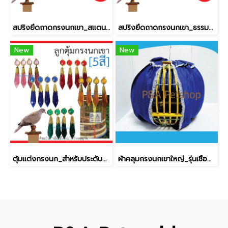
สปริงยึดถาดกรงนกเขา_สแตนเลส [4ชิ้น]
สปริงยึดถาดกรงนกเขา_ธรรมดา[4ชิ้น]
New
New
ตุ้มแต่งกรงนก_สำหรับประดับกรงนกเขาชวา (1 แพ็ค 4 อัน)
ผ้าคลุมกรงนกเขาใหญ่_รุ่นเชือกผูก 1ผืน (คละสี)