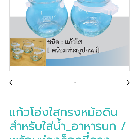
แก้วโอ่งใสทรงหม้อดิน
สำหรับใส่น้ำ_อาหารนก /