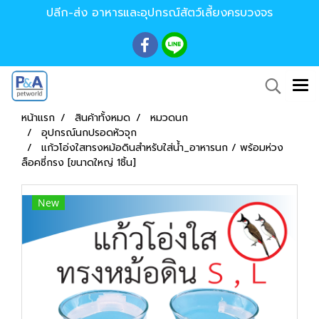
ปลีก-ส่ง อาหารและอุปกรณ์สัตว์เลี้ยงครบวงจร
หน้าแรก
สินค้าทั้งหมด
หมวดนก
อุปกรณ์นกปรอดหัวจุก
แก้วโอ่งใสทรงหม้อดินสำหรับใส่น้ำ_อาหารนก / พร้อมห่วง
ล็อคซี่กรง [ขนาดใหญ่ 1ชิ้น]
New