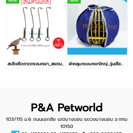
New
New
สปริงยึดถาดกรงนกเขา_สแตนเลส [4ชิ้น]
ผ้าคลุมกรงนกเขาใหญ่_รุ่นเชือกผูก 1ผืน (คละสี)
P&A Petworld
103/115 ม.6 ถนนเอกชัย เขตบางบอน แขวงบางบอน จ.กทม
10150