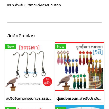
เหมาะสำหรับ : ใช้ตกแต่งกรงนกปรอท
สินค้าเกี่ยวข้อง
New
New
สปริงยึดถาดกรงนกเขา_ธรรมดา[4ชิ้น]
ตุ้มแต่งกรงนก_สำหรับประดับกรงนกเขาชวา (1 แพ็ค 4 อัน)