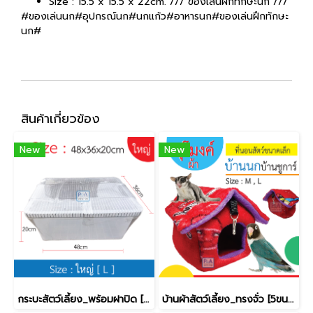
Size : 15.5 x 15.5 x 22cm. /// ของเล่นฝึกทักษะนก ///
#ของเล่นนก#อุปกรณ์นก#นกแก้ว#อาหารนก#ของเล่นฝึกทักษะ
นก#
สินค้าเกี่ยวข้อง
New
New
กระบะสัตว์เลี้ยง_พร้อมฝาปิด [ใหญ่]
บ้านผ้าสัตว์เลี้ยง_ทรงจั่ว [5ขนาด]