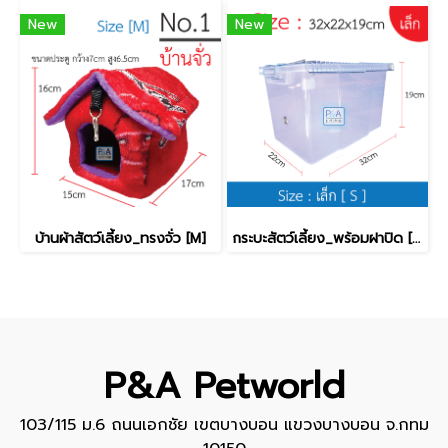
New
New
บ้านผ้าสัตว์เลี้ยง_ทรงจั่ว [M]
กระบะสัตว์เลี้ยง_พร้อมฝาปิด [เล็ก]
P&A Petworld
103/115 ม.6 ถนนเอกชัย เขตบางบอน แขวงบางบอน จ.กทม