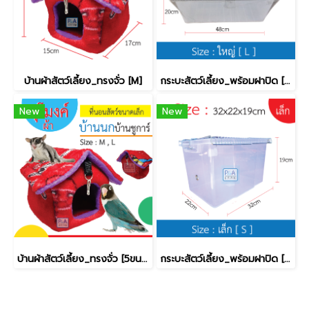
บ้านผ้าสัตว์เลี้ยง_ทรงจั่ว [M]
กระบะสัตว์เลี้ยง_พร้อมฝาปิด [ใหญ่]
New
New
บ้านผ้าสัตว์เลี้ยง_ทรงจั่ว [5ขนาด]
กระบะสัตว์เลี้ยง_พร้อมฝาปิด [เล็ก]