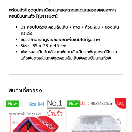
พร้อมส่ง!! ชุดอุปกรณ์คอนนกและถาดสแตนเลสรองเศษอาหาร
คอนยืนนกแก้ว [รุ่นธรรมดา]
ประกอบไปด้วย คอนลับเล็บ + ถาด + ถ้วยหนีบ + ของเล่น
กระดิ่ง.
ขนาดสามารถดูรายละเอียดเพิ่มเติมได้ที่รูปภาพ
Size : 35 x 23 x 45 cm.
#เซตคอนยืนลับเล็บนก#คอนลับเล็บนก#อุปกรณ์ฝึกนก
แก้ว#ของเล่นนก#ชุดคอนลับเล็บ#คอนยืนนกแก้ว#
สินค้าเกี่ยวข้อง
New
New