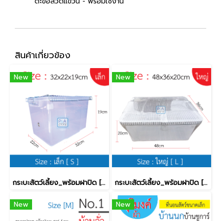
ตะขอลวดแขวน - พร้อมใช้งาน
สินค้าเกี่ยวข้อง
New
New
กระบะสัตว์เลี้ยง_พร้อมฝาปิด [เล็ก]
กระบะสัตว์เลี้ยง_พร้อมฝาปิด [ใหญ่]
New
New