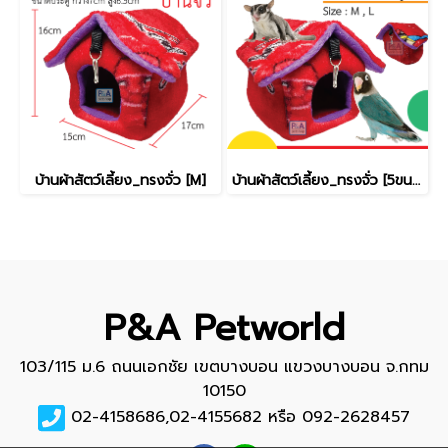
บ้านผ้าสัตว์เลี้ยง_ทรงจั่ว [M]
บ้านผ้าสัตว์เลี้ยง_ทรงจั่ว [5ขนาด]
P&A Petworld
103/115 ม.6 ถนนเอกชัย เขตบางบอน แขวงบางบอน จ.กทม
10150
02-4158686,02-4155682 หรือ 092-2628457