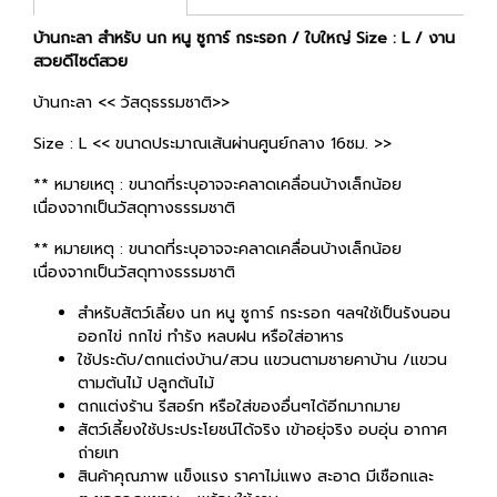
บ้านกะลา สำหรับ นก หนู ซูการ์ กระรอก / ใบใหญ่ Size : L / งาน
สวยดีไซต์สวย
บ้านกะลา << วัสดุธรรมชาติ>>
Size : L << ขนาดประมาณเส้นผ่านศูนย์กลาง 16ซม. >>
** หมายเหตุ : ขนาดที่ระบุอาจจะคลาดเคลื่อนบ้างเล็กน้อย
เนื่องจากเป็นวัสดุทางธรรมชาติ
** หมายเหตุ : ขนาดที่ระบุอาจจะคลาดเคลื่อนบ้างเล็กน้อย
เนื่องจากเป็นวัสดุทางธรรมชาติ
สำหรับสัตว์เลี้ยง นก หนู ซูการ์ กระรอก ฯลฯใช้เป็นรังนอน
ออกไข่ กกไข่ ทำรัง หลบฝน หรือใส่อาหาร
ใช้ประดับ/ตกแต่งบ้าน/สวน แขวนตามชายคาบ้าน /แขวน
ตามต้นไม้ ปลูกต้นไม้
ตกแต่งร้าน รีสอร์ท หรือใส่ของอื่นๆได้อีกมากมาย
สัตว์เลี้ยงใช้ประประโยชน์ได้จริง เข้าอยุ่จริง อบอุ่น อากาศ
ถ่ายเท
สินค้าคุณภาพ แข็งแรง ราคาไม่แพง สะอาด มีเชือกและ