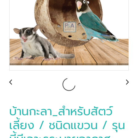
บ้านกะลา_สำหรับสัตว์
เลี้ยง / ชนิดแขวน / รุน