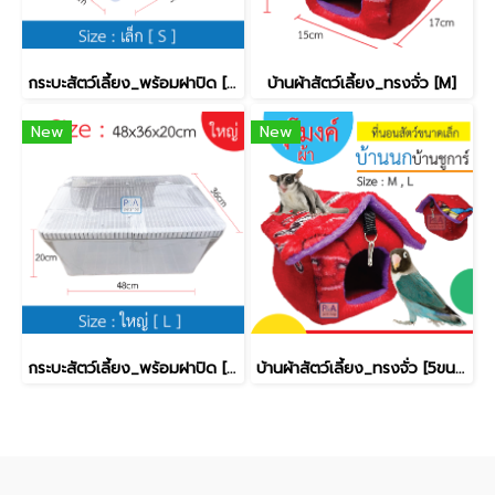
กระบะสัตว์เลี้ยง_พร้อมฝาปิด [เล็ก]
บ้านผ้าสัตว์เลี้ยง_ทรงจั่ว [M]
New
New
กระบะสัตว์เลี้ยง_พร้อมฝาปิด [ใหญ่]
บ้านผ้าสัตว์เลี้ยง_ทรงจั่ว [5ขนาด]