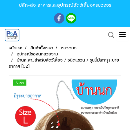
ปลีก-ส่ง อาหารและอุปกรณ์สัตว์เลี้ยงครบวงจร
หน้าแรก
สินค้าทั้งหมด
หมวดนก
อุปกรณ์ของนกสวยงาม
บ้านกะลา_สำหรับสัตว์เลี้ยง / ชนิดแขวน / รุนนี้มีเจาะรูระบาย
อากาศ [02]
New