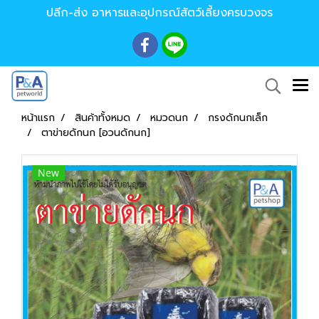
ปลีก-ส่ง อาหารและอุปกรณ์สัตว์เลี้ยงครบวงจร
หน้าแรก
สินค้าทั้งหมด
หมวดนก
กรงดักนกเล็ก
ตาข่ายดักนก [อวนดักนก]
New