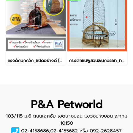
กรงดักนกกวัก_ชนิดอย่างดี [งานสวย]
กรงดักชมพูสวน&นกปรอท_ทรงรองเท้าบูท
P&A Petworld
103/115 ม.6 ถนนเอกชัย เขตบางบอน แขวงบางบอน จ.กทม
10150
02-4158686,02-4155682 หรือ 092-2628457