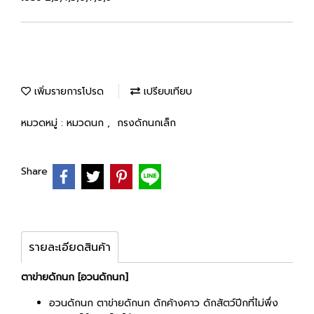
เพิ่มรายการโปรด
เปรียบเทียบ
หมวดหมู่ :
หมวดนก
,
กรงดักนกเล็ก
Share
รายละเอียดสินค้า
ตาข่ายดักนก [อวนดักนก]
อวนดักนก ตาข่ายดักนก ดักค้างคาว ดักสัตว์ปีกที่ไม่พึ่ง