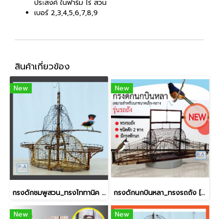
ประสงค์ ในฟาร์ม ไร่ สวน
เบอร์ 2,3,4,5,6,7,8,9
สินค้าเกี่ยวข้อง
New
New
กรงดักชมพูสวน_ทรงไททานิค [งานฝีมือ]
กรงดักนกบินหลา_ทรงรถถัง [ชนิดดัก2ทาง]
New
New