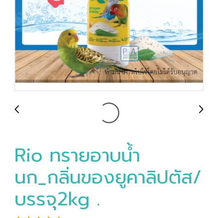
Rio ทรายอาบนํ้า
นก_กลิ่นของยูคาลิปตัส/
บรรจุ2kg .