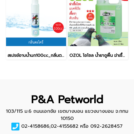
สเปรย์อาบน้ำนก100cc_กลิ่นตะไคร้ ผลิตจากสมุนไพร
OZOL โอโซล น้ำยาถูพื้น ฆ่าเชื้อแบคทีเรียทำความสะอาดดับกลิ่นพื้นผิวทั่วไป กรงสัตว์เลี้ยง_1000ml
P&A Petworld
103/115 ม.6 ถนนเอกชัย เขตบางบอน แขวงบางบอน จ.กทม
10150
02-4158686,02-4155682 หรือ 092-2628457