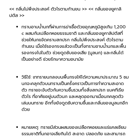
<< กลิ่นไม่พึงประสงค์ ตัวไรตามก้านขน >> << กลิ่นของยูคาลิ
ปตัส >>
ทราบอาบน้ำนกที่ผ่านการฆ่าเชื้อด้วยอุณหภูมิสูงเกิน 1,200
c ผสมกับเปลือกหอยธรรมชาติ และกลิ่นของยูคาลิปตัสที่
ช่วยให้นกขจัดคราบสกปรก กลิ่นไม่พึงประสงค์ ตัวไรตาม
ก้านขน เมื่อใช้รองกรงแล้วจะเป็นทั้งทราบอาบน้ำนกและพื้น
รองกรงไปในตัว ช่วยดูดซับของเสีย (มูลนก) และกลิ่นได้
เป็นอย่างดี ช่วยรักษาความอนามัย
วิธีใช้: เททรายนกลงบนพื้นกรงให้ได้ความหนาประมาณ 5 ซม
นกจะคลุกตัวบนทราบเป็นครั้งคราวเป็นการทำความสะอาด
ตัว ทรายจะจับตัวกับความชื้นรวมทั้งสิ่งสกปรก แบคทีเรีย
ตัวไร ที่อาศัยอยู่บนตัวนก และหลุดออกมาเมื่อนกคลุดตัว
เล่นบนทราย อีกทั้งยังดูดซับความชื้่นและกลิ่นของมูลนกอีก
ด้วย
หมายเหตุ: ทรายมีส่วนผสมของเปลือกหอยและแร่แคลเซียม
ธรรมชาติที่นกอาจเลียกินได้ สะอาด ปลอดภัย และสามารถ