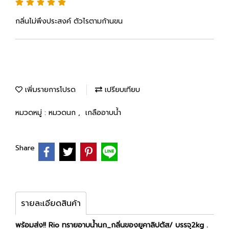
กลิ่นไม่พึงประสงค์ ตัวไรตามก้านขน
เพิ่มรายการโปรด
เปรียบเทียบ
หมวดหมู่ :
หมวดนก
,
เกลืออาบน้ำ
Share
รายละเอียดสินค้า
พร้อมส่ง!! Rio ทรายอาบนํ้านก_กลิ่นของยูคาลิปตัส/ บรรจุ2kg .