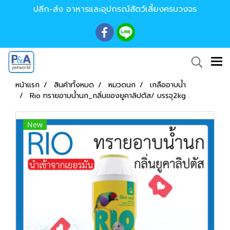
ปลีก-ส่ง อาหารและอุปกรณ์สัตว์เลี้ยงครบวงจร
หน้าแรก
สินค้าทั้งหมด
หมวดนก
เกลืออาบน้ำ
Rio ทรายอาบนํ้านก_กลิ่นของยูคาลิปตัส/ บรรจุ2kg .
New