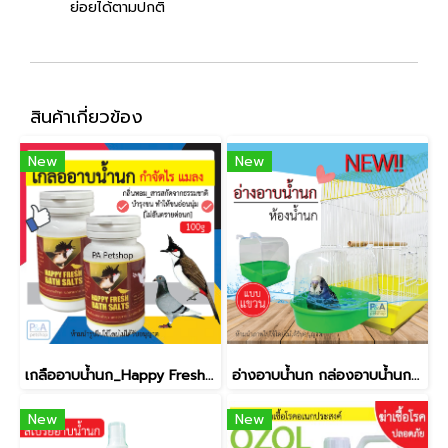
ย่อยได้ตามปกติ
สินค้าเกี่ยวข้อง
New
New
เกลืออาบน้ำนก_Happy Fresh Bath salt 100g
อ่างอาบน้ำนก กล่องอาบน้ำนก _คละสี
New
New