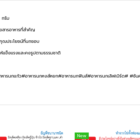
 กรัม
ยสารอาหารที่สำคัญ
บคุณประโยชน์ที่นกชอบ
ให้แข็งแรงและคงรูปตามธรรมชาติ
หารนกแก้ว#อาหารนกหงส์หยก#อาหารนกฟินส์#อาหารนกเลิฟเบิร์ด# #ซั
New