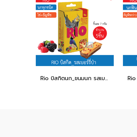
Rio บิสกิตนก_ขนมนก รสเบอร์รี่ป่า