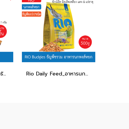
Rio บิสกิตนก_ขนมนก รสธัญพืช
Rio Daily Feed_อาหารนกหงส์หยก 500g.