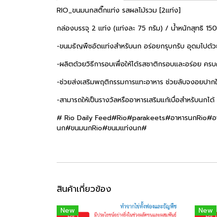
RIO_ขนมนกสติ๊กแท่ง รสผลไม้รวม [2แท่ง]
กล่องบรรจุ 2 แท่ง (แท่งละ 75 กรัม) / น้ำหนักสุทธิ 150
-ขนมธัญพืชอัดแท่งสำหรับนก อร่อยกรุบกรับ อุดมไปด้ว
-ผลิตด้วยวิธีการอบเพื่อให้ได้รสชาติกรอบและอร่อย คร
-ช่วยส่งเสริมพฤติกรรมการแทะอาหาร ช่วยลับจงอยปาก
-สามารถให้เป็นรางวัลหรืออาหารเสริมแก้เบื่อสำหรับนกได้
# Rio Daily Feed#Rio#parakeets#อาหารนกRio#อา
นก#ขนมนกRio#ขนมแท่งนก#
สินค้าเกี่ยวข้อง
New
New