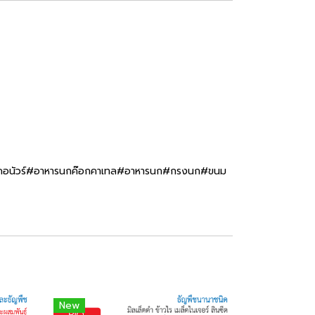
นคอนัวร์#อาหารนกค๊อกคาเทล#อาหารนก#กรงนก#ขนม
New