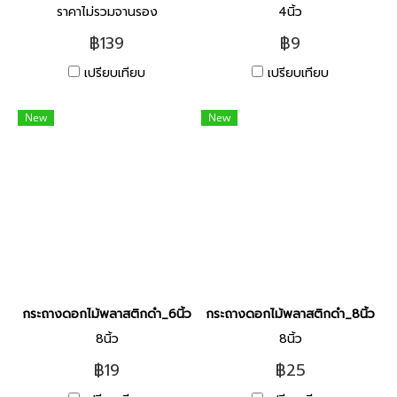
ราคาไม่รวมจานรอง
4นิ้ว
฿139
฿9
เปรียบเทียบ
เปรียบเทียบ
New
New
กระถางดอกไม้พลาสติกดำ_6นิ้ว
กระถางดอกไม้พลาสติกดำ_8นิ้ว
8นิ้ว
8นิ้ว
฿19
฿25