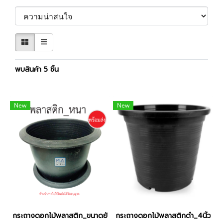
พบสินค้า 5 ชิ้น
New
New
กระถางดอกไม้พลาสติก_ขนาดยักษ์ / พลาสติกหนา ทนทาน / 20นิ้ว.
กระถางดอกไม้พลาสติกดำ_4นิ้ว