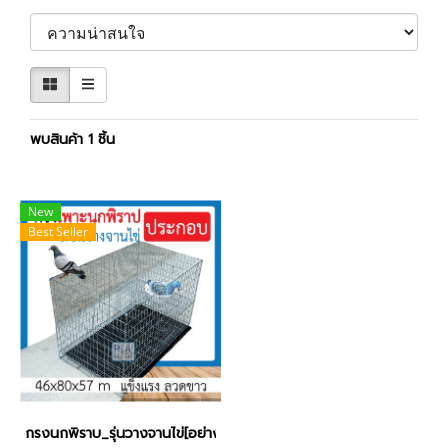
พบสินค้า 1 ชิ้น
New
Best Seller
กรงนกพิราบ_รุ่นวางจานไข่[อย่างดี]