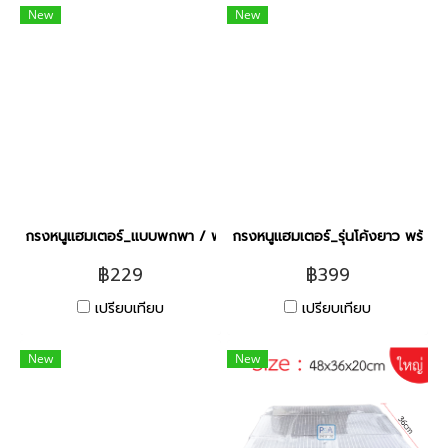
New
New
กรงหนูแฮมเตอร์_แบบพกพา / พร้อมอุปกรณ์ [4สี]
กรงหนูแฮมเตอร์_รุ่นโค้งยาว พร้อมอ
฿229
฿399
เปรียบเทียบ
เปรียบเทียบ
New
New