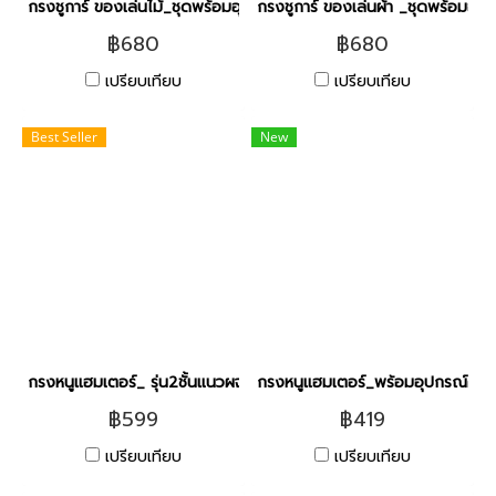
กรงชูการ์ ของเล่นไม้_ชุดพร้อมอุปกรณ์ครบเซ็ต/ ใบใหญ่ / คละสี
กรงชูการ์ ของเล่นผ้า _ชุดพร้อมอุป
฿680
฿680
เปรียบเทียบ
เปรียบเทียบ
Best Seller
New
กรงหนูแฮมเตอร์_ รุ่น2ชั้นแนวผจญภัย [รุ่นH-04 / คละสี]
กรงหนูแฮมเตอร์_พร้อมอุปกรณ์ครบช
฿599
฿419
เปรียบเทียบ
เปรียบเทียบ