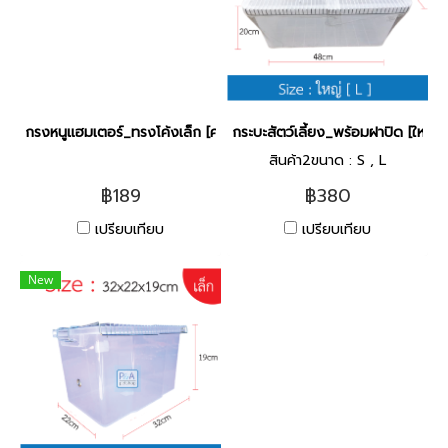
กรงหนูแฮมเตอร์_ทรงโค้งเล็ก [คละสี]
กระบะสัตว์เลี้ยง_พร้อมฝาปิด [ใหญ่]
สินค้า2ขนาด : S , L
฿189
฿380
เปรียบเทียบ
เปรียบเทียบ
New