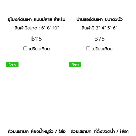
อุโมงค์ดินเผา_แบบมีลาย สำหรับสัตว์เลี้ยง [6นิ้ว]
บ้านแอร์ดินเผา_ขนาด3นิ้ว
สินค้ามีขนาด : 6" 8" 10"
สินค้ามี 3" 4" 5" 6"
฿115
฿75
เปรียบเทียบ
เปรียบเทียบ
New
New
ถ้วยเซรามิค_ห้องน้ำหนูจิ๋ว / ใส่อาหารสัตว์ [คละสี - คละลาย]
ถ้วยเซรามิค_ที่ตั้งขวดน้ำ / ใส่อาหา