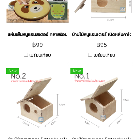
แผ่นเย็นหนูแฮมสเตอร์ คลายร้อน [เซรามิค] / รูปสัตว์น่ารักมาก
บ้านไม้หนูแฮมเตอร์ เปิดหลังคาได้ [ 
฿99
฿95
เปรียบเทียบ
เปรียบเทียบ
New
New