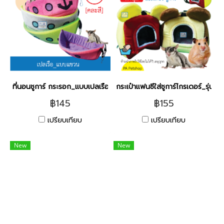
ที่นอนชูการ์ กระรอก_แบบเปลเรือ [ใบใหญ่] / คละสี.
กระเป๋าแฟนซีใส่ชูการ์ไกรเดอร์_รุ่นมิกกี
฿145
฿155
เปรียบเทียบ
เปรียบเทียบ
New
New