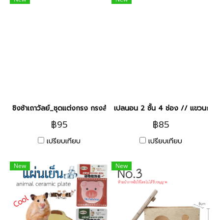
ชิงช้าเถาวัลย์_ชุดแต่งกรง กรงสัตว์เลี้ยง [คละแบบ]
เปลนอน 2 ชั้น 4 ช่อง // แขวนกรง 
฿95
฿85
เปรียบเทียบ
เปรียบเทียบ
New
New