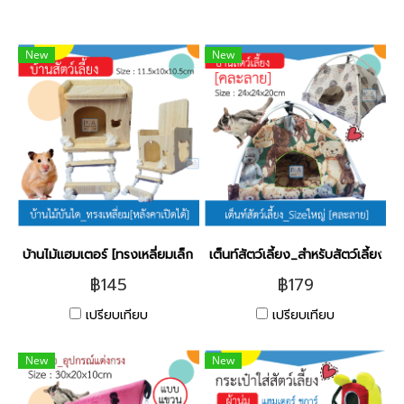
New
New
บ้านไม้แฮมเตอร์ [ทรงเหลี่ยมเล็ก มีบันได].
เต็นท์สัตว์เลี้ยง_สำหรับสัตว์เลี้ยง (ค
฿145
฿179
เปรียบเทียบ
เปรียบเทียบ
New
New