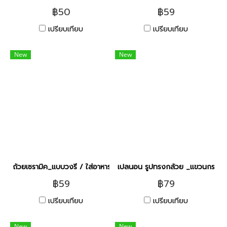
฿50
฿59
เปรียบเทียบ
เปรียบเทียบ
New
New
ถ้วยเซรามิค_แบบวงรี / ใส่อาหารสัตว์ [คละสี - คละลาย]
เปลนอน รูปทรงกล้วย _แขวนกรง สำหร
฿59
฿79
เปรียบเทียบ
เปรียบเทียบ
New
New