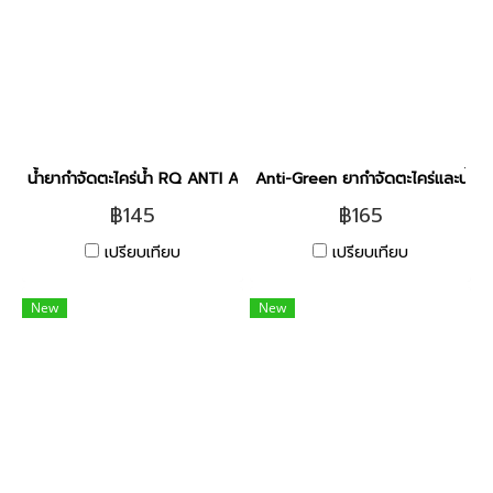
น้ำยากำจัดตะไคร่น้ำ RQ ANTI ALGAE 250ml [ได้ผล100%]
Anti-Green ยากำจัดตะไคร่และน้ำเขี
฿145
฿165
เปรียบเทียบ
เปรียบเทียบ
New
New