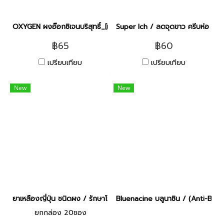
OXYGEN ผงอ๊อกซิเจนบริสุทธิ์_[แบบกระปุ๊ก100g]
Super Ich / ลดจุดขาว ครีบห่อ ลด 
฿65
฿60
เปรียบเทียบ
เปรียบเทียบ
New
New
ยาเหลืองญี่ปุ่น ชนิดผง / รักษาโรคเชื้อรา แผลตามตัวปลา [5g]
Bluenacine บลูนาซิน / (Anti-Bacter
ยกกล่อง 20ซอง