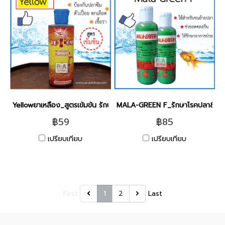
Yellowยาเหลือง_สูตรเข้มข้น รักษาปลาป่วย [120ml]
MALA-GREEN F_รักษาโรคปลา&สัตว
฿59
฿85
เปรียบเทียบ
เปรียบเทียบ
First
1
2
Last