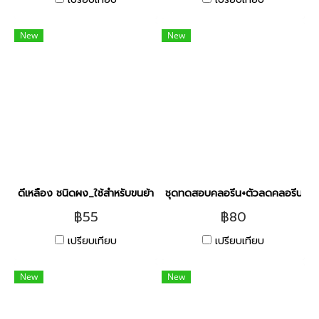
New
New
ดีเหลือง ชนิดผง_ใช้สำหรับขนย้ายปลา [50g]
ชุดทดสอบคลอรีน+ตัวลดคลอรีน [M
฿55
฿80
เปรียบเทียบ
เปรียบเทียบ
New
New