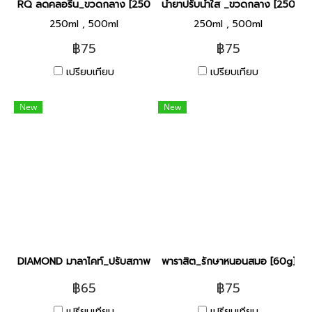
RQ ลดคลอรีน_ขวดกลาง [250ml]
น้ำยาปรับน้ำใส _ขวดกลาง [250ml]
250ml , 500ml
250ml , 500ml
฿75
฿75
เปรียบเทียบ
เปรียบเทียบ
New
New
DIAMOND มาลาไคท์_ปรับสภาพน้ำ ช่วยป้องกันการเกิดโรค [ 200ml]
พาราสิต_รักษาหนอนสมอ [60g]
฿65
฿75
เปรียบเทียบ
เปรียบเทียบ