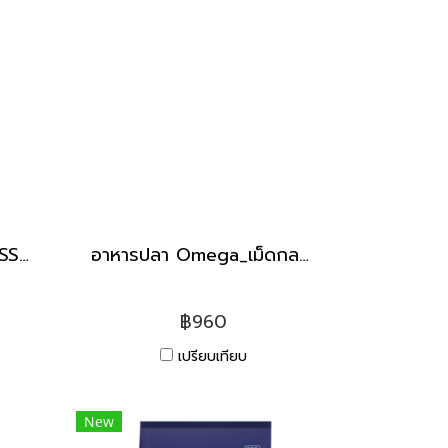
อาหารปลา Omega _เม็ดSS [20kg]
อาหารปลา Omega_เม็ดกลาง [20kg]
฿960
เปรียบเทียบ
New