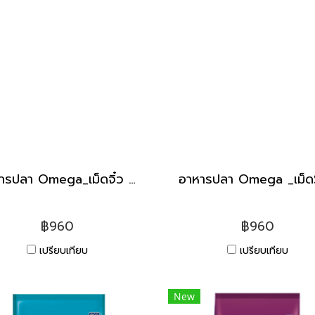
อาหารปลา Omega_เม็ดจิ๋ว [20kg]
฿960
฿960
เปรียบเทียบ
เปรียบเทียบ
New