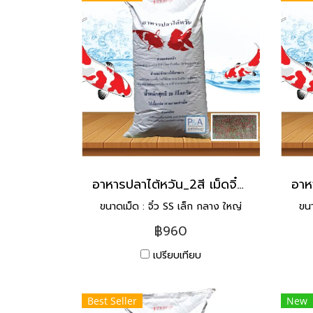
อาหารปลาไต้หวัน_2สี เม็ดจิ๋ว [20kg]
ขนาดเม็ด : จิ๋ว SS เล็ก กลาง ใหญ่
ขนา
฿960
เปรียบเทียบ
Best Seller
New