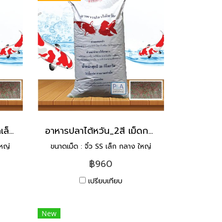
อาหารปลาไต้หวัน_2สี เม็ดเล็ก [20kg]
อาหารปลาไต้หวัน_2สี เม็ดกลาง [20kg]
ใหญ่
ขนาดเม็ด : จิ๋ว SS เล็ก กลาง ใหญ่
฿960
เปรียบเทียบ
New