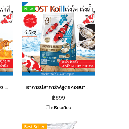
New
อาหารปลาคาร์ฟ_สูตรน้ำผึ้ง Boost Koi เร่งโต+เร่งสี ขนาด 6.5 กก.
อาหารปลาคาร์ฟสูตรหอยนางรม (Growth & Muscle Formula ) ขนาด 6.5 kg.
฿899
เปรียบเทียบ
Best Seller