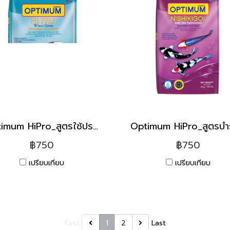
Optimum HiPro_สูตรใช้ประจำทุกวัน [7kg]
฿750
฿750
เปรียบเทียบ
เปรียบเทียบ
First
1
2
Last