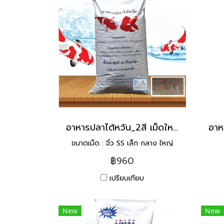
อาหารปลาไต้หวัน_2สี เม็ดใหญ่ [20kg]
ขนาดเม็ด : จิ๋ว SS เล็ก กลาง ใหญ่
฿960
เปรียบเทียบ
New
New