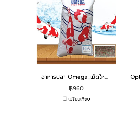
อาหารปลา Omega_เม็ดใหญ่ [20kg]
฿960
เปรียบเทียบ