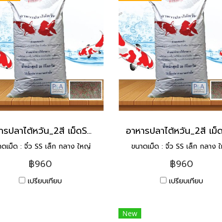
อาหารปลาไต้หวัน_2สี เม็ดSS [20kg]
ดเม็ด : จิ๋ว SS เล็ก กลาง ใหญ่
ขนาดเม็ด : จิ๋ว SS เล็ก กลาง 
฿960
฿960
เปรียบเทียบ
เปรียบเทียบ
New