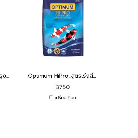
Optimum HiPro_สูตรบำรุงผิว[7kg]
Optimum HiPro_สูตรเร่งสี เร่งโต [7kg]
฿750
เปรียบเทียบ