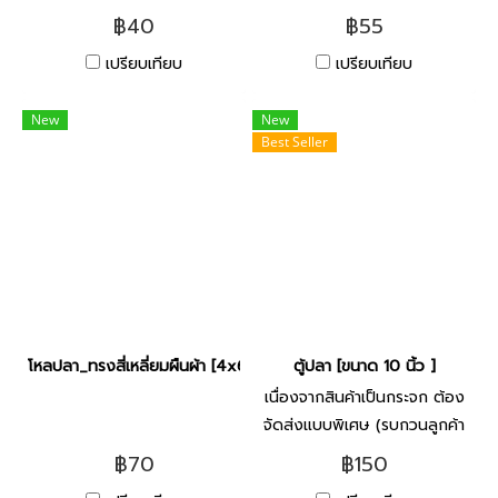
฿40
฿55
เปรียบเทียบ
เปรียบเทียบ
New
New
Best Seller
โหลปลา_ทรงสี่เหลี่ยมผืนผ้า [4x6นิ้ว]
ตู้ปลา [ขนาด 10 นิ้ว ]
เนื่องจากสินค้าเป็นกระจก ต้อง
จัดส่งแบบพิเศษ (รบกวนลูกค้า
ติดต่อกับทางร้าน ก่อนสั่งซื้อ)
฿70
฿150