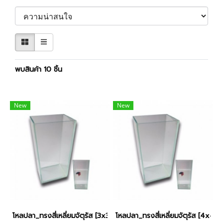
พบสินค้า 10 ชิ้น
New
New
โหลปลา_ทรงสี่เหลี่ยมจัตุรัส [3x3นิ้ว]
โหลปลา_ทรงสี่เหลี่ยมจัตุรัส [4x4นิ้ว