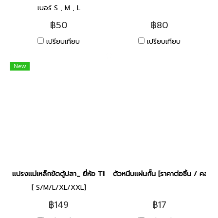
เบอร์ S , M , L
฿50
฿80
เปรียบเทียบ
เปรียบเทียบ
New
แปรงแม่เหล็กขัดตู้ปลา_ ยี่ห้อ TIP [ S ]
ตัวหนีบแผ่นกั้น [ราคาต่อชิ้น / คละสี]
[ S/M/L/XL/XXL]
฿149
฿17