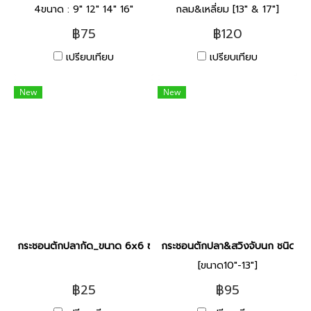
4ขนาด : 9" 12" 14" 16"
กลม&เหลี่ยม [13" & 17"]
฿75
฿120
เปรียบเทียบ
เปรียบเทียบ
New
New
กระชอนตักปลากัด_ขนาด 6x6 ซม.[กลม&เหลี่ยม]
กระชอนตักปลา&สวิงจับนก ชนิดปล
[ขนาด10"-13"]
฿25
฿95