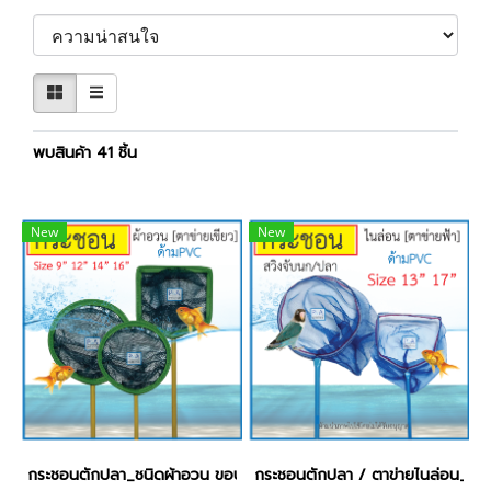
พบสินค้า 41 ชิ้น
New
New
กระชอนตักปลา_ชนิดผ้าอวน ขอบหนัง / ด้ามPVC [9นิ้ว]
กระชอนตักปลา / ตาข่ายไนล่อน_ด้าม