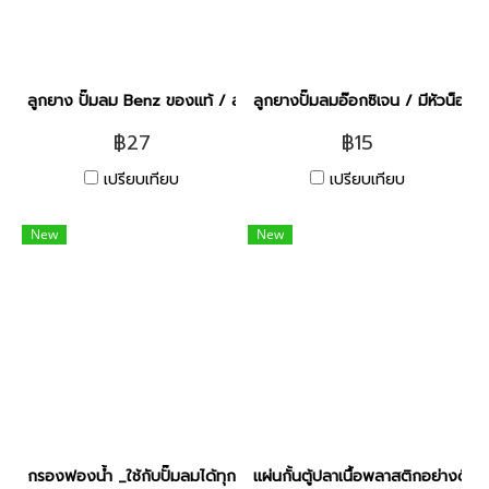
ลูกยาง ปั๊มลม Benz ของแท้ / ลูกยางปั๊มเบนซ์ [ชิ้น]
ลูกยางปั๊มลมอ๊อกซิเจน / มีหัวน็อต / 
฿27
฿15
เปรียบเทียบ
เปรียบเทียบ
New
New
กรองฟองน้ำ _ใช้กับปั๊มลมได้ทุกชนิด [S]
แผ่นกั้นตู้ปลาเนื้อพลาสติกอย่างดี ส