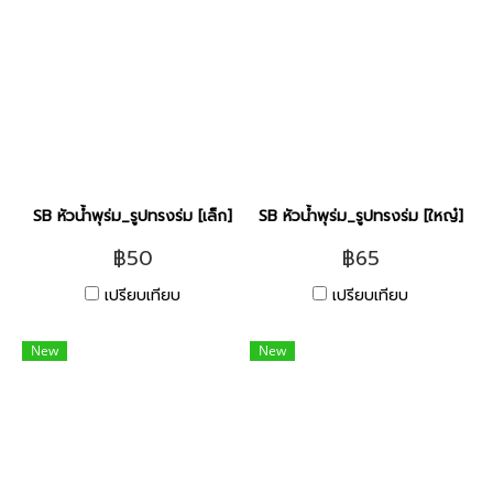
SB หัวน้ำพุร่ม_รูปทรงร่ม [เล็ก]
SB หัวน้ำพุร่ม_รูปทรงร่ม [ใหญ๋]
฿50
฿65
เปรียบเทียบ
เปรียบเทียบ
New
New